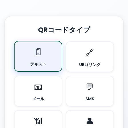
QRコードタイプ
📄
🔗
テキスト
URL/リンク
📧
💬
メール
SMS
📶
👤