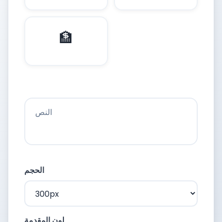
🏦
النص
الحجم
لون المقدمة