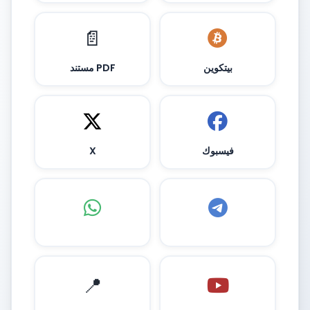
📄
بيتكوين
مستند PDF
فيسبوك
X
📍