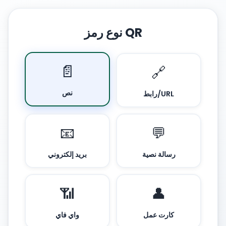
نوع رمز QR
📄
🔗
نص
رابط/URL
📧
💬
رسالة نصية
بريد إلكتروني
📶
👤
كارت عمل
واي فاي